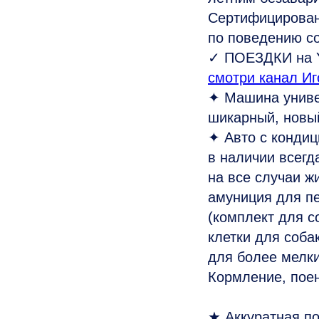
Сертифицирован
по поведению со
✓ ПОЕЗДКИ на 
смотри канал Иг
✦ Машина униве
шикарный, новы
✦ Авто с конди
в наличии всегд
на все случаи ж
амуниция для п
(комплект для с
клетки для соба
для более мелки
Кормление, поен
★ Аккуратная по