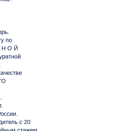
орь.
у по
 Н О Й
уратной
.
качестве
ГО
.
.
оссии.
итель с 20
ийным стажем.