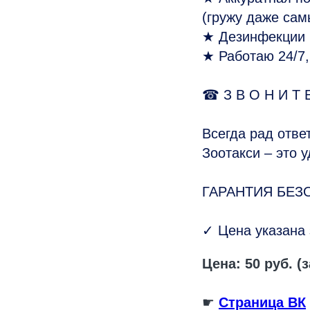
(гружу даже сам
★ Дезинфекции 
★ Работаю 24/7,
☎ З В О Н И Т 
Всегда рад отве
Зоотакси – это 
ГАРАНТИЯ БЕЗ
✓ Цена указана 
Цена: 50 руб. (з
☛
Страница ВК