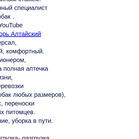
ный специалист
бак .
YouTube
орь Алтайский
рсал,
й, комфортный.
ционером,
а полная аптечка
изни,
еревозки
обак любых размеров),
к, переноски
х питомцев.
ие, уборка в пути.
грузка- разгрузка