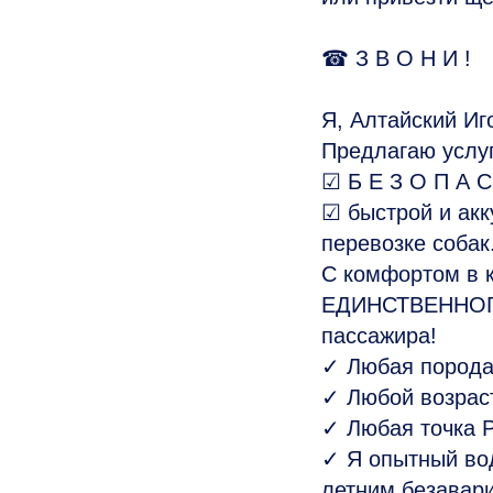
☎ З В О Н И !
Я, Алтайский Иг
Предлагаю услуг
☑ Б Е З О П А С
☑ быстрой и акк
перевозке собак
С комфортом в 
ЕДИНСТВЕННО
пассажира!
✓ Любая порода
✓ Любой возраст
✓ Любая точка Р
✓ Я опытный вод
летним безавар