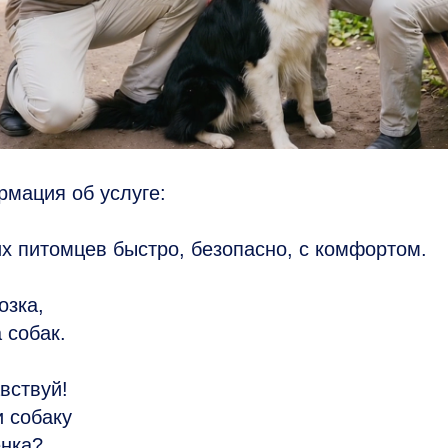
мация об услуге:
х питомцев быстро, безопасно, с комфортом.
озка,
 собак.
вствуй!
 собаку
енка?